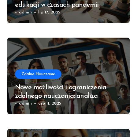
edukacji w czasach pandemii
admin
lip 17, 2025
Zdalne Nauczanie
Nowe możliwości i ograniczenia
zdalnego nauczania: analiza
praktyki
admin
cze 11, 2025