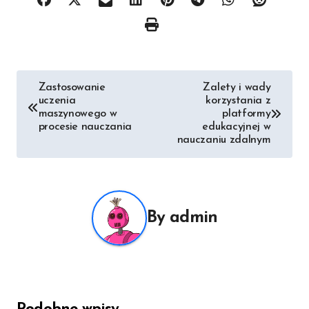
Nawigacja
Zastosowanie
Zalety i wady
uczenia
korzystania z
wpisu
maszynowego w
platformy
procesie nauczania
edukacyjnej w
nauczaniu zdalnym
By
admin