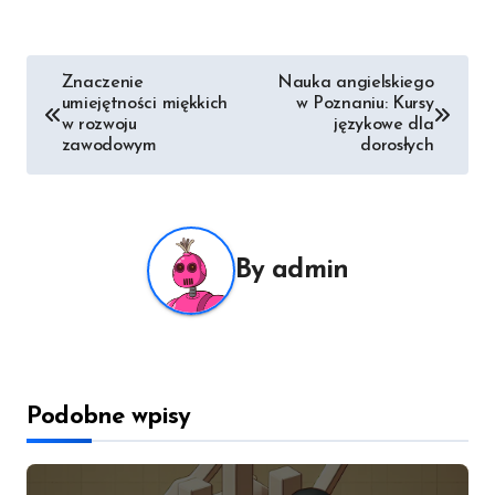
Nawigacja
Znaczenie
Nauka angielskiego
umiejętności miękkich
w Poznaniu: Kursy
wpisu
w rozwoju
językowe dla
zawodowym
dorosłych
By
admin
Podobne wpisy