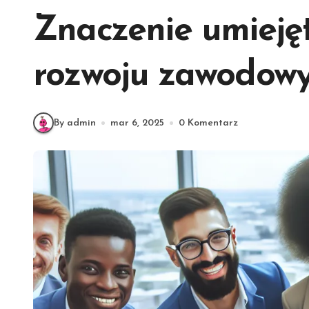
Znaczenie umiejęt
rozwoju zawodow
By admin
mar 6, 2025
0 Komentarz