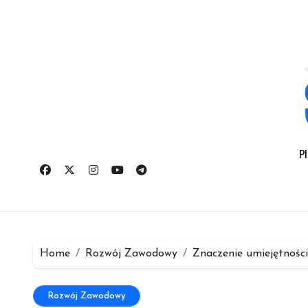
Skip
to
content
P
Home
Rozwój Zawodowy
Znaczenie umiejętnośc
Rozwój Zawodowy