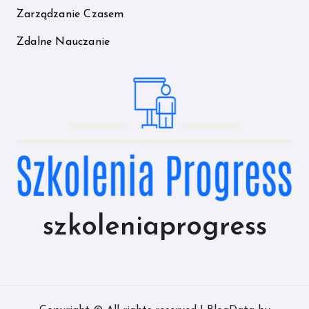
Zarządzanie Czasem
Zdalne Nauczanie
szkoleniaprogress