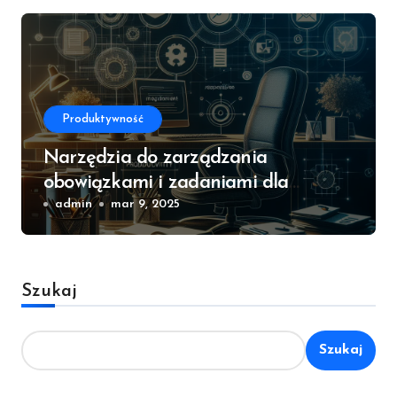
Produktywność
Narzędzia do zarządzania
obowiązkami i zadaniami dla
większej produktywności
admin
mar 9, 2025
Szukaj
Szukaj