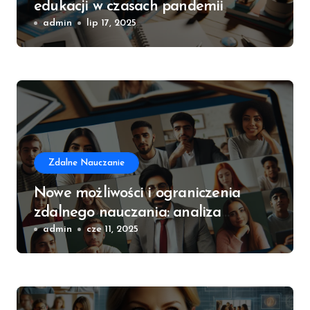
edukacji w czasach pandemii
admin
lip 17, 2025
Zdalne Nauczanie
Nowe możliwości i ograniczenia
zdalnego nauczania: analiza
praktyki
admin
cze 11, 2025